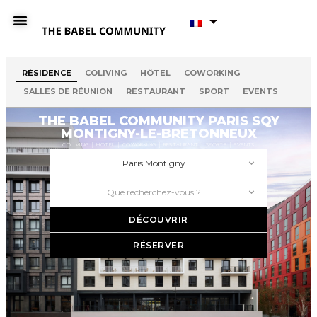
RÉSIDENCE
COLIVING
HÔTEL
COWORKING
SALLES DE RÉUNION
RESTAURANT
SPORT
EVENTS
THE BABEL COMMUNITY PARIS SQY
MONTIGNY-LE-BRETONNEUX
COLIVING | HÔTEL | COWORKING | RESTAURANT | SPORTS | EVENTS
Paris Montigny
Que recherchez-vous ?
DÉCOUVRIR
RÉSERVER