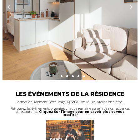
COWORKING
Intégrez un poste de travail dans un Coworking dernier cri, où
LES ÉVÉNEMENTS DE LA RÉSIDENCE
il fait bon de travailler. Pass journée, open space, bureau
privatif... Nos offres sont ultra-flexibles et tout compris!
Formation, Moment Réseautage, DJ Set & Live Music, Atelier Bien-être…
Retrouvez les événements organisés chaque semaine au sein de nos résidences
EXPLORER LES SOLUTIONS DE TRAVAIL
et restaurants.
Cliquez sur l’image pour en savoir plus et vous
inscrire!