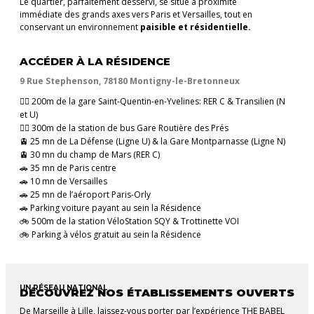
Le quartier, parfaitement desservi, se situe à proximité
immédiate des grands axes vers Paris et Versailles, tout en
conservant un environnement
paisible et résidentielle.
ACCÉDER À LA RÉSIDENCE
9 Rue Stephenson, 78180 Montigny-le-Bretonneux
🚶‍♂️ 200m de la gare Saint-Quentin-en-Yvelines: RER C & Transilien (N
et U)
🚶‍♂️ 300m de la station de bus Gare Routière des Prés
🚊 25 mn de La Défense (Ligne U) & la Gare Montparnasse (Ligne N)
🚊 30 mn du champ de Mars (RER C)
🚗 35 mn de Paris centre
🚗 10 mn de Versailles
🚗 25 mn de l’aéroport Paris-Orly
🚗 Parking voiture payant au sein la Résidence
🚲 500m de la station VéloStation SQY & Trottinette VOI
🚲 Parking à vélos gratuit au sein la Résidence
UN RÉSEAU NATIONAL
DÉCOUVREZ NOS ÉTABLISSEMENTS OUVERTS
De Marseille à Lille, laissez-vous porter par l’expérience THE BABEL