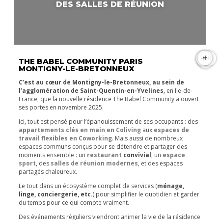
DES SALLES DE RÉUNION
+
+
+
+
+
THE BABEL COMMUNITY PARIS
MONTIGNY-LE-BRETONNEUX
C’est au cœur de Montigny-le-Bretonneux, au sein de
l’agglomération de Saint-Quentin-en-Yvelines
, en Ile-de-
France, que la nouvelle résidence The Babel Community a ouvert
ses portes en novembre 2025.
Ici, tout est pensé pour l’épanouissement de ses occupants : des
appartements clés en main en
Coliving
aux
espaces de
travail flexibles en
Coworking
. Mais aussi de nombreux
espaces communs conçus pour se détendre et partager des
moments ensemble : un
restaurant
convivial
, un
espace
sport
, des
salles de réunion modernes
, et des espaces
partagés chaleureux.
Le tout dans un écosystème complet de services (
ménage,
linge, conciergerie, etc.
) pour simplifier le quotidien et garder
du temps pour ce qui compte vraiment.
Des événements réguliers viendront animer la vie de la résidence