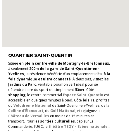
QUARTIER SAINT-QUENTIN
Située
en plein centre-ville de Montigny-le-Bretonneux
,
à seulement
200m de la gare de Saint-Quentin-en-
Yvelines
, la résidence bénéficie d’un emplacement idéal
à la
fois dynamique et ultra connecté
. À deux pas, visitez les
Jardins du Parc
, véritable poumon vert idéal pour se
détendre, faire du sport ou simplement flâner. Côté
shopping
, le centre commercial
Espace Saint-Quentin
est
accessible en quelques minutes à pied. Côté
loisirs
, profitez
du
Vélodrome National
de Saint-Quentin-en-Yvelines, de la
Colline d’Élancourt
, du
Golf National
, et rejoignez le
Château de Versailles
en moins de 15 minutes en
transport. Pour les
sorties culturelles
, cap sur La
Commanderie, l’UGC, le
théâtre TSQY – Scène nationale
…