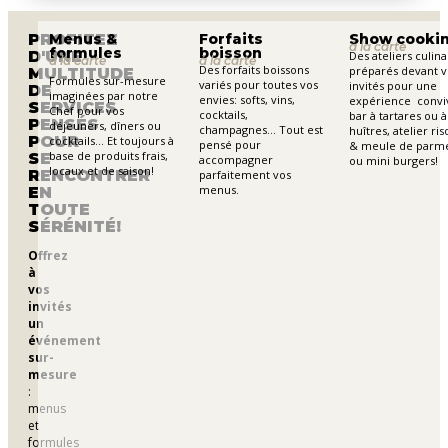
PROFITEZ
Menus &
Forfaits
Show cooki
à la carte
formules
boisson
D'UNE
Des ateliers culina
à la carte
à la carte
Des forfaits boissons
préparés devant v
MULTITUDE
Formules sur-mesure
variés pour toutes vos
invités pour une
DE
imaginées par notre
envies: softs, vins,
expérience conviv
SERVICES
Chef pour vos
cocktails,
bar à tartares ou à
PENSÉS
déjeuners, dîners ou
champagnes… Tout est
huîtres, atelier ris
POUR
cocktails… Et toujours à
pensé pour
& meule de parm
base de produits frais,
SE
accompagner
ou mini burgers!
locaux et de saison!
RENCONTRER
parfaitement vos
menus.
EN
TOUTE
SÉRÉNITÉ!
Offrez
à
vos
invités
un
événement
sur-
mesure
:
menus
et
formules