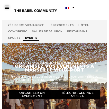
RÉSIDENCE VIEUX-PORT
HÉBERGEMENTS
HÔTEL
COWORKING
SALLES DE RÉUNION
RESTAURANT
SPORTS
EVENTS
LOCATION ESPACE ÉVÉNEMENTIEL À MARSEILLE VIEUX-PORT
ORGANISEZ VOS ÉVÉNEMENTS À
MARSEILLE VIEUX-PORT
Privatiser un espace sur-mesure pour votre évènement privé ou
professionnel avec restauration clé en main à deux pas du Vieux-
Port!
ORGANISER UN
TÉLÉCHARGER NOS
ÉVÉNEMENT
OFFRES