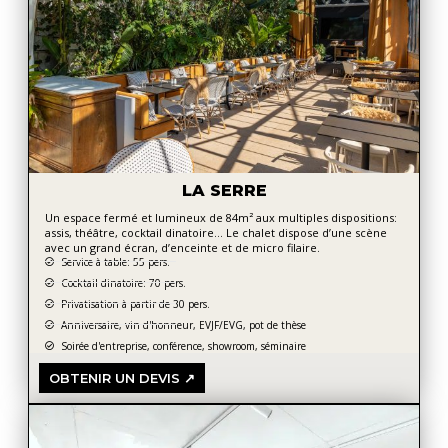
LA SERRE
Un espace fermé et lumineux de 84m² aux multiples dispositions:
assis, théâtre, cocktail dinatoire… Le chalet dispose d’une scène
avec un grand écran, d’enceinte et de micro filaire.
Service à table: 55 pers.
Cocktail dinatoire: 70 pers.
Privatisation à partir de 30 pers.
Anniversaire, vin d'honneur, EVJF/EVG, pot de thèse
Soirée d'entreprise, conférence, showroom, séminaire
OBTENIR UN DEVIS ↗