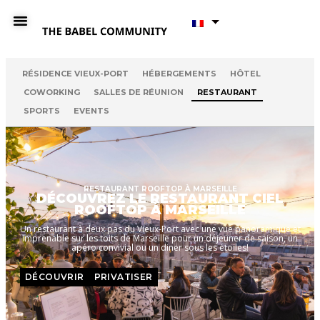
RÉSIDENCE VIEUX-PORT
HÉBERGEMENTS
HÔTEL
COWORKING
SALLES DE RÉUNION
RESTAURANT
SPORTS
EVENTS
RESTAURANT ROOFTOP À MARSEILLE
DÉCOUVREZ LE RESTAURANT CIEL
ROOFTOP À MARSEILLE
Un restaurant à deux pas du Vieux-Port avec une vue panoramique et
imprenable sur les toits de Marseille pour un déjeuner de saison, un
apéro convivial ou un diner sous les étoiles!
DÉCOUVRIR
PRIVATISER