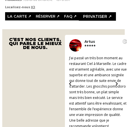
Localisez-nous
ICI
LA CARTE ↗
RÉSERVER ↗
FAQ ↗
PRIVATISER ↗
C’EST NOS CLIENTS,
Max
Artus
QUI PARLE LE MIEUX










DE NOUS.
Ce lieu branché au cœur de
J’ai passé un très bon moment au
Marseille est vraiment agréable,
restaurant Ciel à Marseille. Le cadre
l’ambiance très sympa la vue est
est vraiment agréable, avec une vue
magnifique 👍 pour passer un bon
superbe et une ambiance soignée
moment et boire un délicieux
qui donne tout de suite envie de
cocktail bien servi par une équipe
s’attarder. Les gnocchis pomodoro
au top. Nous avons passés une très
sont très bonne, un plat simple
belle soirée!
mais très bien exécuté. Le service
est attentif sans être envahissant, et
l’ensemble de l’expérience donne
une vraie impression de qualité.
Une belle adresse que je
recommande volontiers!