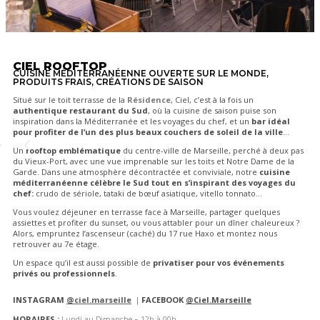
CIEL ROOFTOP
CUISINE MÉDITERRANÉENNE OUVERTE SUR LE MONDE,
PRODUITS FRAIS, CRÉATIONS DE SAISON
Situé sur le toit terrasse de la
Résidence
, Ciel, c’est à la fois un
authentique restaurant du Sud
, où la cuisine de saison puise son
inspiration dans la Méditerranée et les voyages du chef, et un
bar idéal
pour profiter de l’un des plus beaux couchers de soleil de la ville
…
Un
rooftop emblématique
du centre-ville de Marseille, perché à deux pas
du Vieux-Port, avec une vue imprenable sur les toits et Notre Dame de la
Garde. Dans une atmosphère décontractée et conviviale, notre
cuisine
méditerranéenne célèbre le Sud tout en s’inspirant des voyages du
chef:
crudo de sériole, tataki de bœuf asiatique, vitello tonnato…
Vous voulez déjeuner en terrasse face à Marseille, partager quelques
assiettes et profiter du sunset, ou vous attabler pour un dîner chaleureux ?
Alors, empruntez l’ascenseur (caché) du 17 rue Haxo et montez nous
retrouver au 7e étage.
Un espace qu’il est aussi possible de
privatiser pour vos événements
privés ou professionnels
.
INSTAGRAM
@ciel.marseille
｜
FACEBOOK
@
Ciel.Marseille
HORAIRES :
Lundi au Dimanche – 12h à 00h