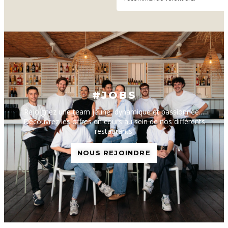
#JOBS
Rejoignez une team jeune, dynamique et passionnée…
Découvrez les offres en cours au sein de nos différents
restaurants!
NOUS REJOINDRE