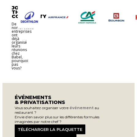
JOIN
THE
COMMUNITY
De
nombreuses
entreprises
ont
déjà
organisé
leurs
réunions
chez
Babel,
pourquoi
pas
vous?
ÉVÉNEMENTS
& PRIVATISATIONS
Vous souhaitez organiser votre
événement
au
restaurant ?
Envie d’en savoir plus sur les différentes formules
imaginées par notre chef ?
TÉLÉCHARGER LA PLAQUETTE