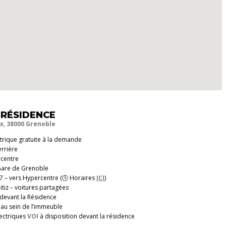
 RÉSIDENCE
x, 38000 Grenoble
ctrique gratuite à la demande
errière
rcentre
 Gare de Grenoble
7 – vers Hypercentre (🕓 Horaires
ICI
)
itiz – voitures partagées
t devant la Résidence
t au sein de l’immeuble
lectriques
VOI
à disposition devant la résidence