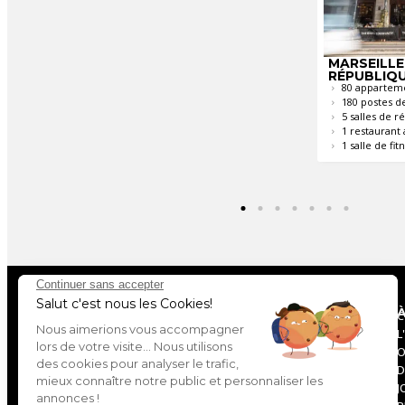
NTIGNY
BORDEAUX
MARSEILLE
ements
CHARTRONS
RÉPUBLIQ
226 appartements
80 appartem
e travail
230 postes de travail
180 postes de
réunion
3 salles de réunion
5 salles de r
t avec terrasse
1 restaurant avec terrasse
1 restaurant 
itness / gymnase
1 salle de fitness / gymnase
1 salle de fi
C
L
O
D
J