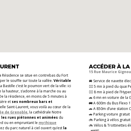
AURENT
ACCÉDER À LA
15 Rue Maurice Gignou
la Résidence se situe en contrebas du Fort
per le souffle sur toute la vallée.
Véritable
🚐 Service de navette éle
La Bastille c’est le poumon vert de la ville: ici
🚶‍♂️ 5 mn à pied du quai P
e la hauteur, s’adonne à la marche ou au
🚶‍♂️ 8 mn à pied de l’Hype
 De la résidence, en moins de 5 minutes à
🚗 6 mn en voiture de la
Isère et
ses nombreux bars et
🚌 A 600m du Bus Flexo 1
lle Saint-Laurent, vous voilà au cœur de la
🚗 A 850m d’une station C
e de Grenoble
,
la cathédrale Notre
🚗 Parking voiture gratui
s les rues piétonnes et animées
du
🚲 Parking à vélos gratui
pied ou en empruntant le
mythique
🚲 Vélos & Trottinettes é
ez du parc naturel à ciel ouvert qu’est
la