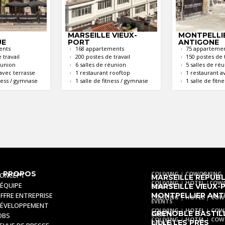
MARSEILLE VIEUX-
MONTPELLI
UE
PORT
ANTIGONE
ents
168 appartements
75 apparteme
 travail
200 postes de travail
150 postes de t
éunion
6 salles de réunion
5 salles de ré
avec terrasse
1 restaurant rooftop
1 restaurant a
tness / gymnase
1 salle de fitness / gymnase
1 salle de fitne
À PROPOS
COLIVING
|
COWORKING
ONCEPT
MARSEILLE RÉPUB
COLIVING
|
HOTEL
|
COW
'ÉQUIPE
MARSEILLE VIEUX-
EVENTS
MONTPELLIER ANT
FFRE ENTREPRISE
COLIVING
|
HOTEL
|
COW
EVENTS
ÉVELOPPEMENT
COLIVING
|
HOTEL
|
COW
GRENOBLE BASTIL
EVENTS
OBS
COLIVING
|
HOTEL
|
COW
LILLE LES PRÉS
EVENTS