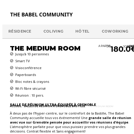
RÉSIDENCE
COLIVING
HÔTEL
COWORKING
THE MEDIUM ROOM
A PARTIR DE
180.0
/ HT/ DEMI-JOU
Jusqu'à 10 personnes
Smart TV
Visioconférence
Paperboards
Bloc notes & crayons
Wi-Fi fibre sécurisé
Réunion : 10 pers.
SALLE DE RÉUNION ULTRA-ÉQUIPÉE À GRENOBLE
ACCUEIL
/
SALLES DE RÉUNION À GRENOBLE BASTILLE
/ THE MEDIUM ROOM
À deux pas de l?hyper-centre, sur le contrefort de la Bastille, The Babel
Community accueille tous vos événements! Une
grande salle de réunion
avec vue sur Grenoble pensée pour accueillir vos réunions d’équipe
.
L’atmosphère parfaite pour que vous puissiez prendre vos plus grandes
décisions. Contrat flexible et Sans engagement!