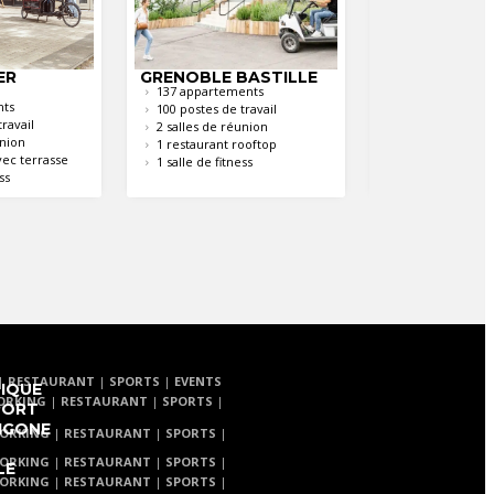
ER
GRENOBLE BASTILLE
LILLE LES PR
137 appartements
304 appartemen
nts
100 postes de travail
270 postes de tr
ravail
2 salles de réunion
4 salles de réun
union
1 restaurant rooftop
1 restaurant av
vec terrasse
1 salle de fitness
1 salle fitness /
ss
squash
|
RESTAURANT
|
SPORTS
|
EVENTS
LIQUE
ORKING
|
RESTAURANT
|
SPORTS
|
PORT
IGONE
ORKING
|
RESTAURANT
|
SPORTS
|
ORKING
|
RESTAURANT
|
SPORTS
|
LE
ORKING
|
RESTAURANT
|
SPORTS
|