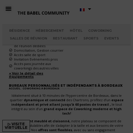
PLATEAU
A PARTIR DE
/ POSTE / MOIS
INDÉPENDANT
230
€
RÉSIDENCE
HÉBERGEMENT
HÔTEL
COWORKING
Jusqu'à 60 postes
Au mois ou à l'année
SALLES DE RÉUNION
RESTAURANT
SPORTS
EVENTS
Accès illimité Call box & Salles
de réunion dédiées
Domiciliation, Gestion courrier
Accès salle de sport
Invitation Evénements pros
Accès pass journée aux
coworkings des autres villes
+ Voir le détail des
équipements
BUREAUX PERSONNALISÉS ET INDÉPENDANTS À BORDEAUX
ACCUEIL
/
COWORKING À BORDEAUX
/ PLATEAU INDÉPENDANT
Idéalement situé à 10 minutes de l’hypercentre de Bordeaux, dans le
quartier
dynamique et connecté
des Chartrons, profitez d’un
espace
indépendant et privé allant jusqu’à 60 postes de travail ,
le tout
intégré au sein d’un
grand espace de Coworking moderne et high
tech!
Entièrement meublé et cloisonné,
notre plateau se composent de
▷ VISITE
bureaux modulables afin de s’adapter à la taille et aux besoins de votre
VIRTUELLE
équipe. Nos
offres sont flexibles
, avec ou sans engagement