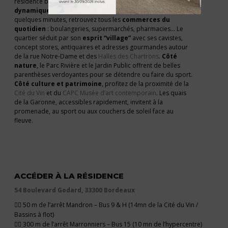
résidence bénéficie d’un emplacement idéal
à la fois
dynamique, résidentiel et connecté
au centre-ville
. À
quelques minutes, retrouvez tous les
commerces du
quotidien
: boulangeries, supermarchés, pharmacies… Le
quartier séduit par son
esprit “village”
avec ses cavistes,
concept stores, antiquaires et adresses gourmandes autour
de la rue Notre-Dame et des
Halles des Chartrons
.
Côté
nature
, le Parc Rivière et le Jardin Public offrent de belles
parenthèses verdoyantes pour se détendre ou faire du sport.
Côté culture et patrimoine
, profitez de la proximité de la
Cité du Vin
et du
CAPC Musée d’art contemporain
. Les quais
de la Garonne, accessibles rapidement, invitent à la
promenade, au sport ou aux couchers de soleil face au
fleuve.
ACCÉDER À LA RÉSIDENCE
54 Boulevard Godard, 33300 Bordeaux
🚶‍♂️ 50 m de l’arrêt Mandron – Bus 9 & H (14mn de la Cité du Vin /
Bassins à flot)
🚶‍♂️ 300 m de l’arrêt Marronniers – Bus 15 (10 mn de l’hypercentre)