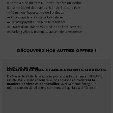
🚶‍♂️ 8 mn à pied du tram D – Arrêt Barrière du Médoc
🚶‍♂️ 12 mn à pied des trams C & E – Arrêt Grand Parc
🚗 10 min de l’hypercentre de Bordeaux
🚗 Accès rapide à la rocade bordelaise
🚗 Parking payant au sein de la résidence
🚲 100 m d’une station VCub (vélos en libre-service)
🚲 Parking vélos & trottinette au sein de la résidence
DÉCOUVREZ NOS AUTRES OFFRES !
UN RÉSEAU NATIONAL
DÉCOUVREZ NOS ÉTABLISSEMENTS OUVERTS
De Marseille à Lille, laissez-vous porter par l’expérience THE BABEL
COMMUNITY. Dans chaque ville, nos équipes
réinventent la
manière de vivre et de travailler
, avec la même énergie, le
même sens du détail et une communauté qui fait la différence!