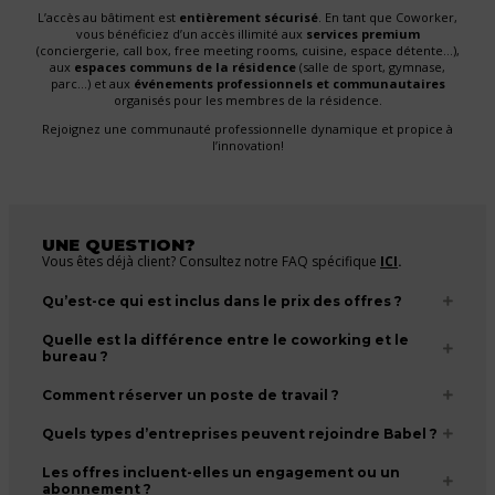
L’accès au bâtiment est
entièrement sécurisé
. En tant que Coworker,
vous bénéficiez d’un accès illimité aux
services premium
(conciergerie, call box, free meeting rooms, cuisine, espace détente…),
aux
espaces communs de la résidence
(salle de sport, gymnase,
parc…) et aux
événements professionnels et communautaires
organisés pour les membres de la résidence.
Rejoignez une communauté professionnelle dynamique et propice à
l’innovation!
UNE QUESTION?
Vous êtes déjà client? Consultez notre FAQ spécifique
ICI
.
Qu’est-ce qui est inclus dans le prix des offres ?
Quelle est la différence entre le coworking et le
bureau ?
Comment réserver un poste de travail ?
Quels types d’entreprises peuvent rejoindre Babel ?
Les offres incluent-elles un engagement ou un
abonnement ?