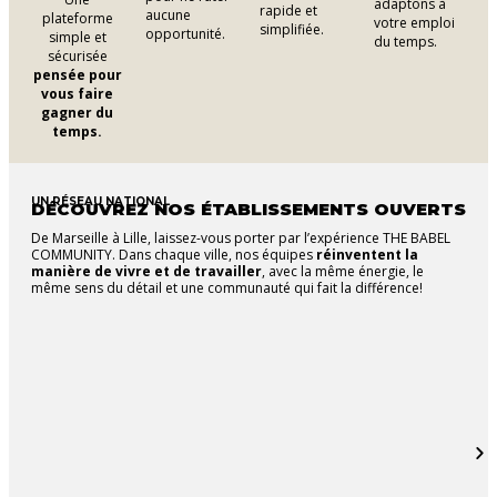
adaptons à
rapide et
aucune
plateforme
votre emploi
simplifiée.
opportunité.
simple et
du temps.
sécurisée
pensée pour
vous faire
gagner du
temps.
UN RÉSEAU NATIONAL
DÉCOUVREZ NOS ÉTABLISSEMENTS OUVERTS
De Marseille à Lille, laissez-vous porter par l’expérience THE BABEL
COMMUNITY. Dans chaque ville, nos équipes
réinventent la
manière de vivre et de travailler
, avec la même énergie, le
même sens du détail et une communauté qui fait la différence!