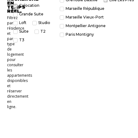
EN
Colocation
TEMPS
Marseille République
RÉEL.
Grande Suite
Marseille Vieux-Port
Filtrez
par
Loft
Studio
Montpellier Antigone
résidence
Suite
T2
et
Paris Montigny
par
T3
type
de
logement
pour
consulter
les
appartements
disponibles
et
réserver
directement
en
ligne.