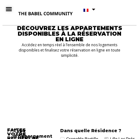
DÉCOUVREZ LES APPARTEMENTS
DISPONIBLES À LA RÉSERVATION
EN LIGNE
Accédez en temps réel à l’ensemble de nos logements
disponibles et finalisez votre réservation en ligne en toute
simplicité.
FAITES
Type
Dans quelle Résidence ?
VOTRE
d'hébergement
RECHERCHE
Grenoble Bastille
Lille Les Prés