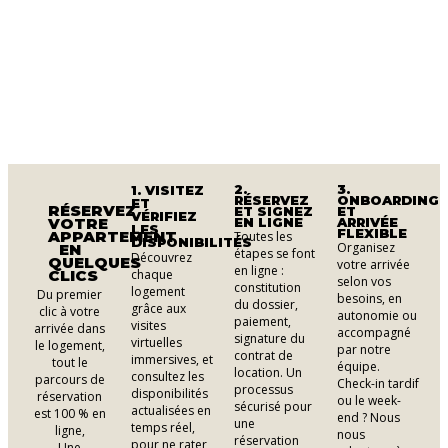
2.
3.
1. VISITEZ
RÉSERVEZ
ONBOARDING
ET
RÉSERVEZ
ET SIGNEZ
ET
VÉRIFIEZ
VOTRE
EN LIGNE
ARRIVÉE
LES
FLEXIBLE
APPARTEMENT
Toutes les
DISPONIBILITÉS
Organisez
EN
étapes se font
Découvrez
QUELQUES
votre arrivée
en ligne :
CLICS
chaque
selon vos
constitution
logement
Du premier
besoins, en
du dossier,
grâce aux
clic à votre
autonomie ou
paiement,
visites
arrivée dans
accompagné
signature du
virtuelles
le logement,
par notre
contrat de
immersives, et
tout le
équipe.
location. Un
consultez les
parcours de
Check-in tardif
processus
disponibilités
réservation
ou le week-
sécurisé pour
actualisées en
est 100 % en
end ? Nous
une
temps réel,
ligne,
nous
réservation
pour ne rater
Une